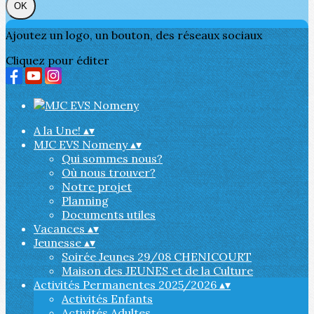
OK
Ajoutez un logo, un bouton, des réseaux sociaux
Cliquez pour éditer
A la Une!
▴
▾
MJC EVS Nomeny
▴
▾
Qui sommes nous?
Où nous trouver?
Notre projet
Planning
Documents utiles
Vacances
▴
▾
Jeunesse
▴
▾
Soirée Jeunes 29/08 CHENICOURT
Maison des JEUNES et de la Culture
Activités Permanentes 2025/2026
▴
▾
Activités Enfants
Activités Adultes