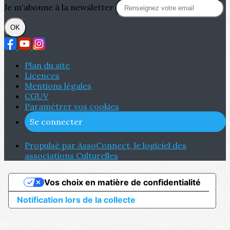
Je m'abonne à la newsletter
OK
Plan du site
Licences
Mentions légales
CGUV
Paramétrer vos cookies
Se connecter
Propulsé par AssoConnect, le logiciel des
associations Culturelles
Vos choix en matière de confidentialité
Notification lors de la collecte