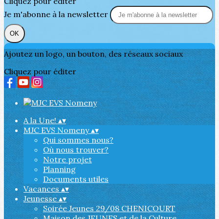
Cliquez pour éditer
Je m'abonne à la newsletter
OK
Ajoutez un logo, un bouton, des réseaux sociaux
Cliquez pour éditer
A la Une!
▴
▾
MJC EVS Nomeny
▴
▾
Qui sommes nous?
Où nous trouver?
Notre projet
Planning
Documents utiles
Vacances
▴
▾
Jeunesse
▴
▾
Soirée Jeunes 29/08 CHENICOURT
Maison des JEUNES et de la Culture