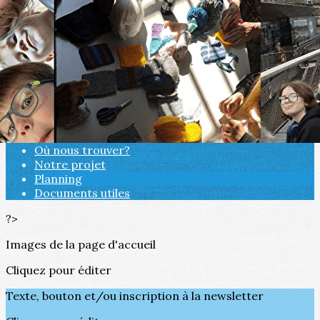
Exporter les lignes sélectionnées
Exporter toutes les colonnes
Exporter uniquement les colonnes affichées
Menu
<
>
Qui sommes nous?
Où nous trouver?
Notre projet
Planning
Documents utiles
?>
Images de la page d'accueil
Cliquez pour éditer
Texte, bouton et/ou inscription à la newsletter